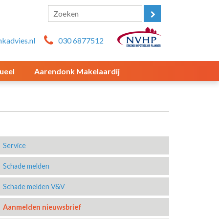
kadvies.nl
030 6877512
ueel
Aarendonk Makelaardij
Service
Schade melden
Schade melden V&V
Aanmelden nieuwsbrief