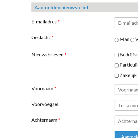
Aanmelden nieuwsbrief
E-mailadres
*
Geslacht
*
Man
V
Nieuwsbrieven
*
Bedrijfs
Particuli
Zakelijk
Voornaam
*
Voorvoegsel
Achternaam
*