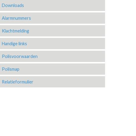
Downloads
Alarmnummers
Klachtmelding
Handige links
Polisvoorwaarden
Polismap
Relatieformulier