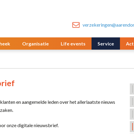
verzekeringen@aarendon
heek
Organisatie
Life events
Service
Act
rief
klanten en aangemelde leden over het allerlaatste nieuws
kzaken.
or onze digitale nieuwsbrief.