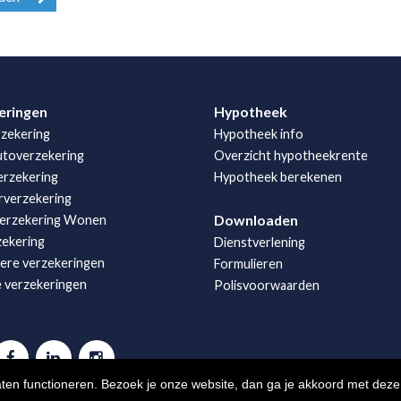
eringen
Hypotheek
zekering
Hypotheek info
utoverzekering
Overzicht hypotheekrente
rzekering
Hypotheek berekenen
rverzekering
Downloaden
erzekering Wonen
zekering
Dienstverlening
iere verzekeringen
Formulieren
e verzekeringen
Polisvoorwaarden
aten functioneren. Bezoek je onze website, dan ga je akkoord met deze