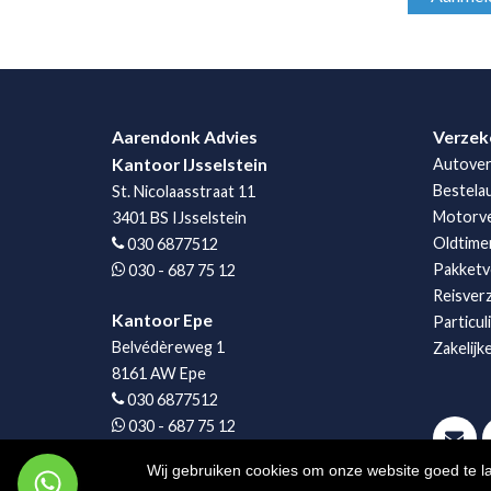
Aarendonk Advies
Verzek
Kantoor IJsselstein
Autover
Bestela
St. Nicolaasstraat 11
Motorve
3401 BS IJsselstein
Oldtime
030 6877512
Pakketv
030 - 687 75 12
Reisver
Kantoor Epe
Particul
Belvédèreweg 1
Zakelijk
8161 AW Epe
030 6877512
030 - 687 75 12
Wij gebruiken cookies om onze website goed te l