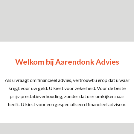
dan maken we op korte termijn een afspraak met u. Dit
kost u niets en zo krijgt u toch meer zekerheid.
Uw hypotheek berekenen
Welkom bij Aarendonk Advies
Als u vraagt om financieel advies, vertrouwt u erop dat u waar
krijgt voor uw geld. U kiest voor zekerheid. Voor de beste
prijs-prestatieverhouding, zonder dat u er omkijken naar
heeft. U kiest voor een gespecialiseerd financieel adviseur.