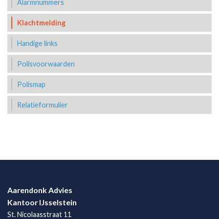
Alarmnummers
Klachtmelding
Handige links
Polisvoorwaarden
Polismap
Relatieformulier
Aarendonk Advies
Kantoor IJsselstein
St. Nicolaasstraat 11