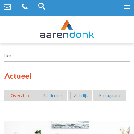
Home
Actueel
Overzicht
Particulier
Zakelijk
E-magazine