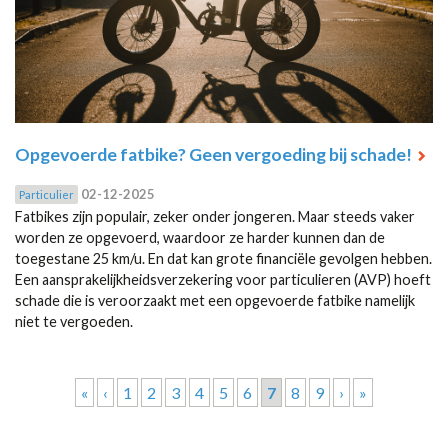
Opgevoerde fatbike? Geen vergoeding bij schade!
02-12-2025
Particulier
Fatbikes zijn populair, zeker onder jongeren. Maar steeds vaker
worden ze opgevoerd, waardoor ze harder kunnen dan de
toegestane 25 km/u. En dat kan grote financiële gevolgen hebben.
Een aansprakelijkheidsverzekering voor particulieren (AVP) hoeft
schade die is veroorzaakt met een opgevoerde fatbike namelijk
niet te vergoeden.
Pagina's
«
‹
1
2
3
4
5
6
7
8
9
›
»