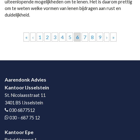
uiteenlopende mogelijkheden om te lenen. Het is daarom prettig
om te weten welke vormen van lenen bijdragen aan rust en
duidelijkheid.
Pagina's
«
‹
1
2
3
4
5
6
7
8
9
›
»
Aarendonk Advies
Kantoor IJsselstein
St. Nicolaasstraat 11
3401 BS IJsselstein
030 6877512
030 - 687 75 12
Kantoor Epe
Belvédèreweg 1