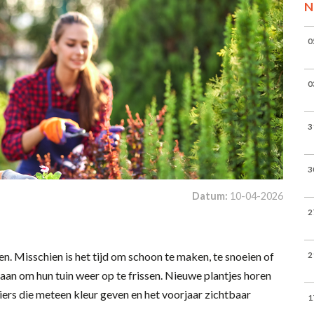
N
0
0
3
3
Datum:
10-04-2026
2
en. Misschien is het tijd om schoon te maken, te snoeien of
2
an om hun tuin weer op te frissen. Nieuwe plantjes horen
eiers die meteen kleur geven en het voorjaar zichtbaar
1