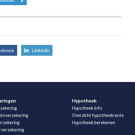
cebook
Linkedin
eringen
Hypotheek
zekering
Hypotheek info
utoverzekering
Overzicht hypotheekrente
rzekering
Hypotheek berekenen
rverzekering