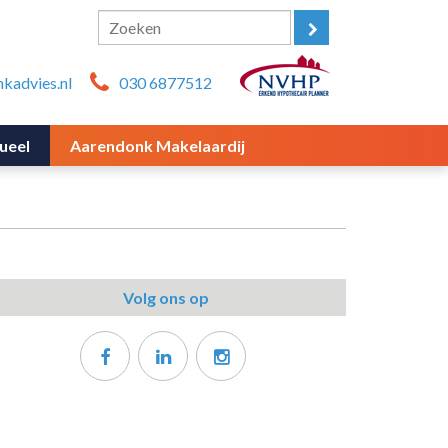
kadvies.nl
030 6877512
ueel
Aarendonk Makelaardij
Volg ons op