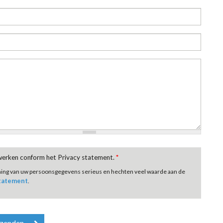
rwerken conform het Privacy statement.
*
ming van uw persoonsgegevens serieus en hechten veel waarde aan de
statement
.