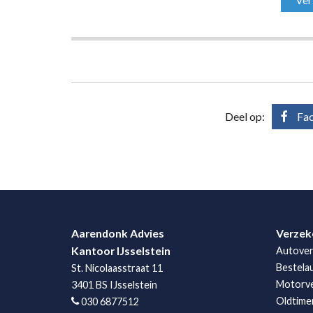
Deel op:
Fa
Aarendonk Advies
Verzek
Kantoor IJsselstein
Autover
Bestela
St. Nicolaasstraat 11
Motorve
3401 BS IJsselstein
Oldtime
030 6877512