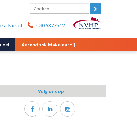
kadvies.nl
030 6877512
ueel
Aarendonk Makelaardij
Volg ons op