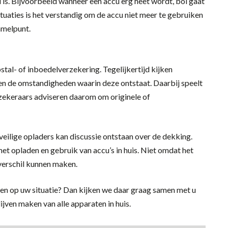
ed is. Bijvoorbeeld wanneer een accu erg heet wordt, bol gaat
ituaties is het verstandig om de accu niet meer te gebruiken
zamelpunt.
stal- of inboedelverzekering. Tegelijkertijd kijken
 en de omstandigheden waarin deze ontstaat. Daarbij speelt
rzekeraars adviseren daarom om originele of
veilige opladers kan discussie ontstaan over de dekking.
et opladen en gebruik van accu’s in huis. Niet omdat het
verschil kunnen maken.
ten op uw situatie? Dan kijken we daar graag samen met u
ijven maken van alle apparaten in huis.