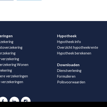
eringen
Hypotheek
zekering
Hypotheek info
utoverzekering
Overzicht hypotheekrente
rzekering
Hypotheek berekenen
rverzekering
Downloaden
erzekering Wonen
zekering
Dienstverlening
iere verzekeringen
Formulieren
e verzekeringen
Polisvoorwaarden