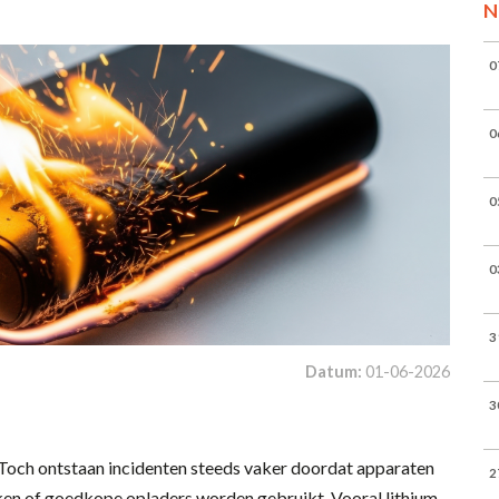
N
0
0
0
0
3
Datum:
01-06-2026
3
Toch ontstaan incidenten steeds vaker doordat apparaten
2
en of goedkope opladers worden gebruikt. Vooral lithium-