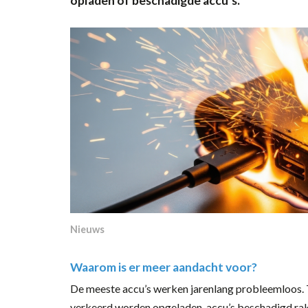
opladen of beschadigde accu’s.
Nieuws
Waarom is er meer aandacht voor?
De meeste accu’s werken jarenlang probleemloos. 
verkeerd worden opgeladen, accu’s beschadigd rak