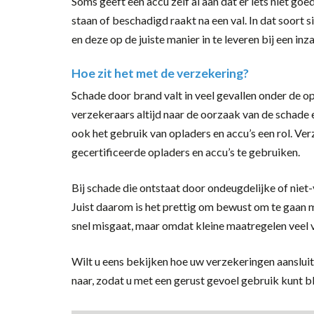
Soms geeft een accu zelf al aan dat er iets niet go
staan of beschadigd raakt na een val. In dat soort s
en deze op de juiste manier in te leveren bij een in
Hoe zit het met de verzekering?
Schade door brand valt in veel gevallen onder de op
verzekeraars altijd naar de oorzaak van de schade
ook het gebruik van opladers en accu’s een rol. Ve
gecertificeerde opladers en accu’s te gebruiken.
Bij schade die ontstaat door ondeugdelijke of niet-
Juist daarom is het prettig om bewust om te gaan m
snel misgaat, maar omdat kleine maatregelen veel 
Wilt u eens bekijken hoe uw verzekeringen aanslui
naar, zodat u met een gerust gevoel gebruik kunt bl