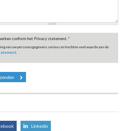
rwerken conform het Privacy statement.
*
ming van uw persoonsgegevens serieus en hechten veel waarde aan de
statement
.
cebook
Linkedin