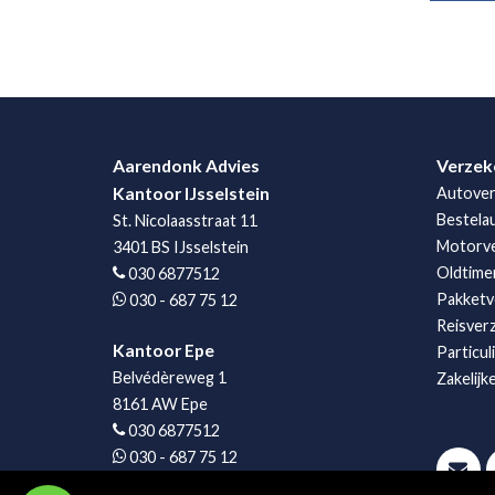
Aarendonk Advies
Verzek
Kantoor IJsselstein
Autover
Bestela
St. Nicolaasstraat 11
Motorve
3401 BS IJsselstein
Oldtime
030 6877512
Pakketv
030 - 687 75 12
Reisver
Kantoor Epe
Particul
Belvédèreweg 1
Zakelijk
8161 AW Epe
030 6877512
030 - 687 75 12