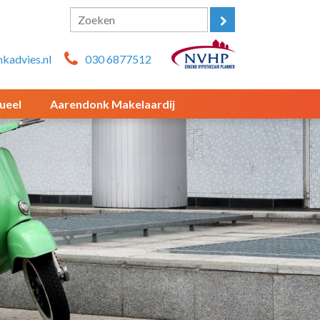
kadvies.nl
030 6877512
ueel
Aarendonk Makelaardij