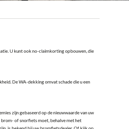
tuatie. U kunt ook no-claimkorting opbouwen, die
lijkheid. De WA-dekking omvat schade die u een
premies zijn gebaseerd op de nieuwwaarde van uw
 brom- of snorfiets moet, behalve met het
ijn, is bekend bij uw bromfietsdealer. Of kijk op