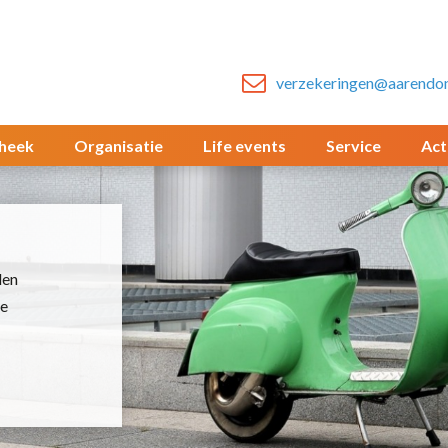
verzekeringen@aarendon
heek
Organisatie
Life events
Service
Act
den
ke