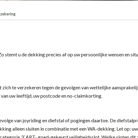
rzekering
 Zo stemt u de dekking precies af op uw persoonlijke wensen en si
dt zich te verzekeren tegen de gevolgen van wettelijke aansprake
van uw leeftijd, uw postcode en no-claimkorting.
volge van joyriding en diefstal of pogingen daartoe. De diefstal
kking alleen sluiten in combinatie met een WA-dekking. Let op: uw
‘categorie 3’ ART- goed-gekeurd veiligheidsslot. Welke sloten dit z