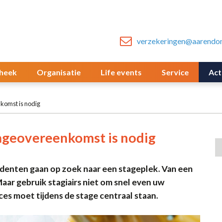
verzekeringen@aarendon
heek
Organisatie
Life events
Service
Act
komst is nodig
ageovereenkomst is nodig
udenten gaan op zoek naar een stageplek. Van een
 Maar gebruik stagiairs niet om snel even uw
es moet tijdens de stage centraal staan.