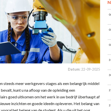
N
0
0
0
3
Datum:
22-09-2025
3
n steeds meer werkgevers stages als een belangrijk middel
bevalt, kunt u na afloop van de opleiding een
2
irs goed uitkomen om het werk in uw bedrijf überhaupt af
n nieuwe inzichten en goede ideeën opleveren. Het belang van
2
vooral het belang van de student. Als u die uit het oog