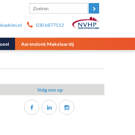
kadvies.nl
030 6877512
ueel
Aarendonk Makelaardij
Volg ons op