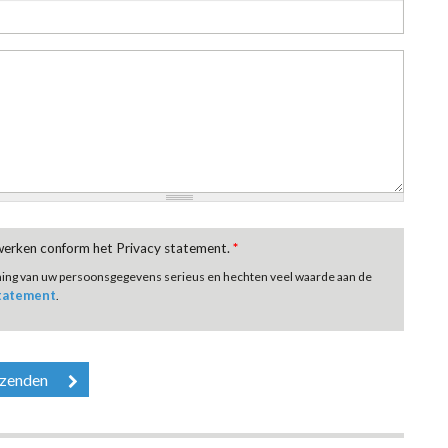
rwerken conform het Privacy statement.
*
ming van uw persoonsgegevens serieus en hechten veel waarde aan de
statement
.