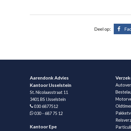
Deel op:
Fa
Aarendonk Advies
Verzek
Kantoor IJsselstein
Autover
Bestela
St. Nicolaasstraat 11
Motorve
3401 BS IJsselstein
Oldtime
030 6877512
Pakketv
030 - 687 75 12
Reisver
Kantoor Epe
Particul