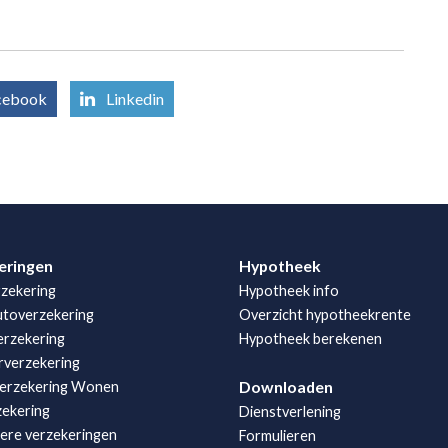
cebook
Linkedin
eringen
Hypotheek
zekering
Hypotheek info
utoverzekering
Overzicht hypotheekrente
rzekering
Hypotheek berekenen
rverzekering
Downloaden
erzekering Wonen
zekering
Dienstverlening
iere verzekeringen
Formulieren