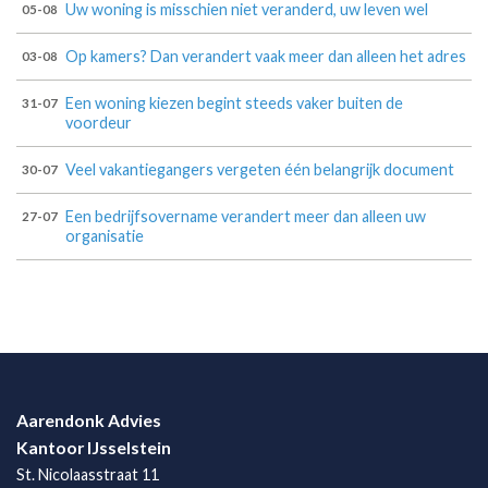
Uw woning is misschien niet veranderd, uw leven wel
05-08
Op kamers? Dan verandert vaak meer dan alleen het adres
03-08
Een woning kiezen begint steeds vaker buiten de
31-07
voordeur
Veel vakantiegangers vergeten één belangrijk document
30-07
Een bedrijfsovername verandert meer dan alleen uw
27-07
organisatie
Aarendonk Advies
Kantoor IJsselstein
St. Nicolaasstraat 11