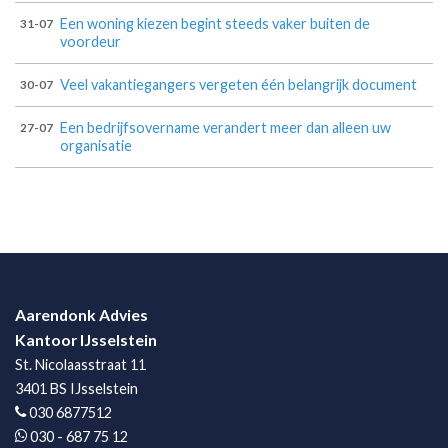
Een woning kiezen begint steeds vaker buiten de
31-07
voordeur
Veel vakantiegangers vergeten één belangrijk document
30-07
Een bedrijfsovername verandert meer dan alleen uw
27-07
organisatie
Aarendonk Advies
Kantoor IJsselstein
St. Nicolaasstraat 11
3401 BS IJsselstein
030 6877512
030 - 687 75 12