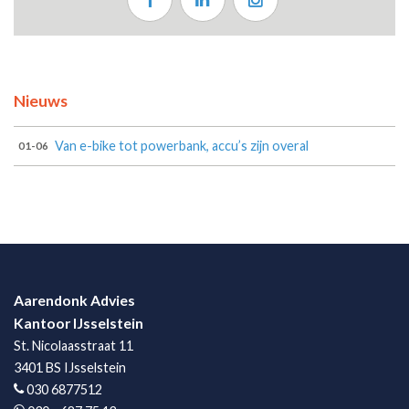
Nieuws
Van e-bike tot powerbank, accu’s zijn overal
01-06
Aarendonk Advies
Kantoor IJsselstein
St. Nicolaasstraat 11
3401 BS IJsselstein
030 6877512